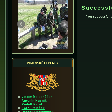
Successf
You successful
VOJENSKÉ LEGENDY
Vladimír Pecháček
Antonín Husník
Rudolf Krzák
Karel Paleček