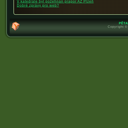
V katedrále byl požehnán prapor AZ Plzeň
Dobré zprávy pro web?
PĚTA
Copyright ©