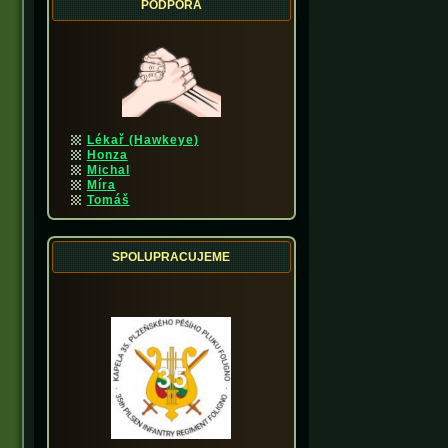
PODPORA
Lékař (Hawkeye)
Honza
Michal
Míra
Tomáš
SPOLUPRACUJEME